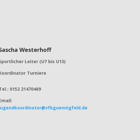
Sascha Westerhoff
Sportlicher Leiter (U7 bis U13)
Koordinator Turniere
Tel.:
0152 21470469
Email:
jugendkoordinator@vfbguennigfeld.de