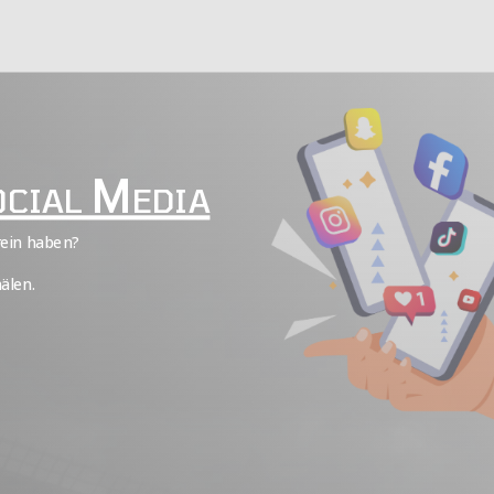
ocial Media
rein haben?
älen.