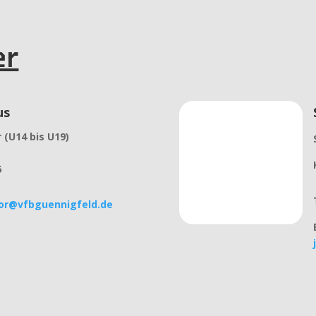
er
us
r (U14 bis U19)
5
or@vfbguennigfeld.de