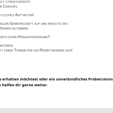
gut strukturierte
en Coaches.
eitliches Auftreten!
 tollen Gemeinschaft auf und abseits des
Veranstaltungen.
sportlichen Herausforderung?
natoren
kt einen Termin für ein Probetraining aus!
s erhalten möchtest oder ein unverbindliches Probetraini
 helfen dir gerne weiter
.