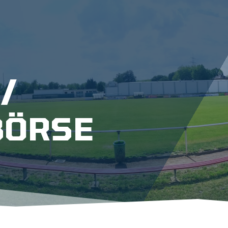
/
BÖRSE